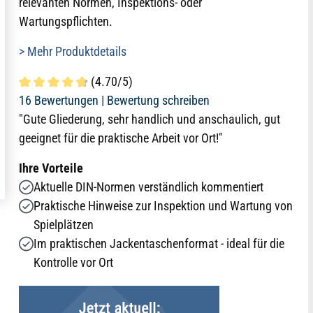
relevanten Normen, Inspektions- oder
Wartungspflichten.
> Mehr Produktdetails
(4.70/5)
Durchschnittliche Bewertung von 4.7 von 5 Sternen
16 Bewertungen |
Bewertung schreiben
"Gute Gliederung, sehr handlich und anschaulich, gut
geeignet für die praktische Arbeit vor Ort!"
Ihre Vorteile
Aktuelle DIN-Normen verständlich kommentiert
Praktische Hinweise zur Inspektion und Wartung von
Spielplätzen
Im praktischen Jackentaschenformat - ideal für die
Kontrolle vor Ort