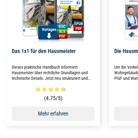
Das 1x1 für den Hausmeister
Die Hausm
Dieses praktische Handbuch informiert
Um die Verkeh
Hausmeister über rechtliche Grundlagen und
Wohngebäuden
technische Details. Jetzt neu strukturiert und
Prüf- und War
überarbeitet!
Hausmeister-
unterstützt S
strukturiert 
Durchschnittliche Bewertung von 4.8 von 5 Sternen
Durchschni
(4.75/5)
Mehr erfahren