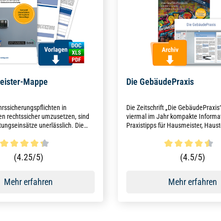
eister-Mappe
Die GebäudePraxis
rssicherungspflichten in
Die Zeitschrift „Die GebäudePraxis“
 rechtssicher umzusetzen, sind
viermal im Jahr kompakte Informa
tungseinsätze unerlässlich. Die
Praxistipps für Hausmeister, Haus
Mappe, auf aktuellem Stand 2025,
Fachkräfte in der Gebäudebetreuu
ie mit Formularen und Checklisten
stehen Instandhaltung, Wartung u
bei der Umsetzung.
von Gebäudeanlagen sowie rechtli
ttliche Bewertung von 4.3 von 5 Sternen
Durchschnittliche Bewertun
(4.25/5)
(4.5/5)
Anforderungen und aktuelle Entwi
Mehr erfahren
Mehr erfahren