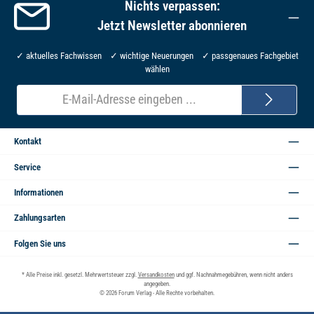
Nichts verpassen:
Jetzt Newsletter abonnieren
✓ aktuelles Fachwissen ✓ wichtige Neuerungen ✓ passgenaues Fachgebiet
wählen
E-
Mail-
Adresse*
Kontakt
Service
Informationen
Zahlungsarten
Folgen Sie uns
* Alle Preise inkl. gesetzl. Mehrwertsteuer zzgl.
Versandkosten
und ggf. Nachnahmegebühren, wenn nicht anders
angegeben.
© 2026 Forum Verlag - Alle Rechte vorbehalten.