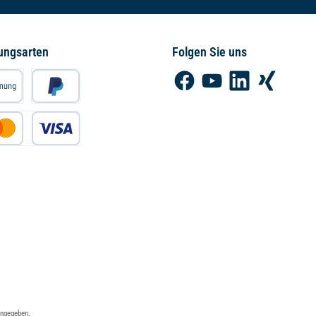
ungsarten
Folgen Sie uns
Facebook
YouTube
LinkedIn
Xing
angegeben.