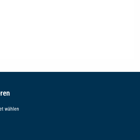
eren
et wählen