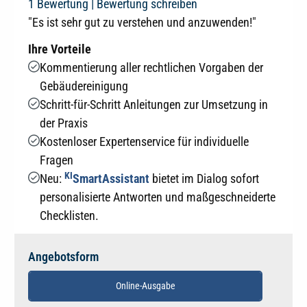
Durchschnittliche Bewertung von 4 von 5 Sternen
1 Bewertung |
Bewertung schreiben
"Es ist sehr gut zu verstehen und anzuwenden!"
Ihre Vorteile
Kommentierung aller rechtlichen Vorgaben der
Gebäudereinigung
Schritt-für-Schritt Anleitungen zur Umsetzung in
der Praxis
Kostenloser Expertenservice für individuelle
Fragen
KI
Neu:
SmartAssistant
bietet im Dialog sofort
personalisierte Antworten und maßgeschneiderte
Checklisten.
Angebotsform
Online-Ausgabe