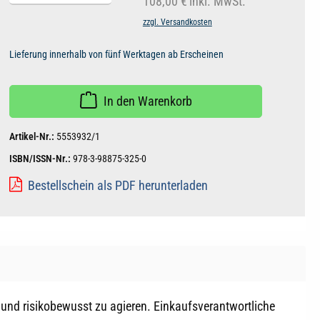
108,00 €
inkl. MwSt.
zzgl. Versandkosten
Lieferung innerhalb von fünf Werktagen ab Erscheinen
In den Warenkorb
Artikel-Nr.:
5553932/1
ISBN/ISSN-Nr.:
978-3-98875-325-0
Bestellschein als PDF herunterladen
 und risikobewusst zu agieren. Einkaufsverantwortliche