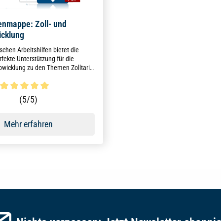
nmappe: Zoll- und
icklung
schen Arbeitshilfen bietet die
fekte Unterstützung für die
abwicklung zu den Themen Zolltarif,
ren, Import, Exportkontrolle,
ren, WUP, Umsatzsteuer,
 im Unternehmen etc.
ttliche Bewertung von 5 von 5 Sternen
(5/5)
Mehr erfahren