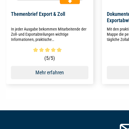
Themenbrief Export & Zoll
Dokumente
Exportabw
In jeder Ausgabe bekommen Mitarbeitende der
Mit den prakti
Zoll- und Exportabteilungen wichtige
Mappe die per
Informationen, praktische
tägliche Zoll
Handlungsempfehlungen und Aktuelles rund um
Versandverfah
das Thema Zoll und Export jeden Monat leicht
Ausfuhrverfah
verständlich und prägnant auf 12 Seiten
Organisation
Durchschnittliche Bewertung von 4.9 von 5 Sternen
Durchschni
(5/5)
zusammengefasst.
Mehr erfahren