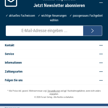
Jetzt Newsletter abonnieren
✓ aktuelles Fachwissen ✓ wichtige Neuerungen ✓ passgenaues Fachgebiet
wählen
E-
Mail-
Adresse*
Kontakt
Service
Informationen
Zahlungsarten
Folgen Sie uns
* Alle Preise inkl. gesetzl. Mehrwertsteuer zzgl.
Versandkosten
und ggf. Nachnahmegebühren, wenn nicht anders
angegeben.
© 2026 Forum Verlag - Alle Rechte vorbehalten.