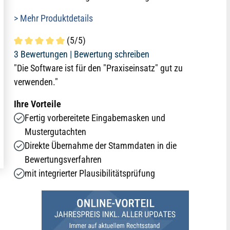
> Mehr Produktdetails
(5/5)
Durchschnittliche Bewertung von 5 von 5 Sternen
3 Bewertungen |
Bewertung schreiben
"Die Software ist für den "Praxiseinsatz" gut zu
verwenden."
Ihre Vorteile
Fertig vorbereitete Eingabemasken und
Mustergutachten
Direkte Übernahme der Stammdaten in die
Bewertungsverfahren
mit integrierter Plausibilitätsprüfung