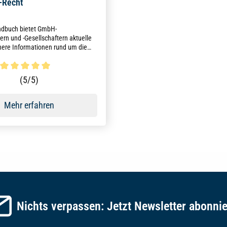
-Recht
ndbuch bietet GmbH-
ern und -Gesellschaftern aktuelle
here Informationen rund um die
Führung der GmbH. Zahlreiche
terschreiben und -verträge
bei den Arbeitsalltag.
ttliche Bewertung von 5 von 5 Sternen
(5/5)
Mehr erfahren
Nichts verpassen: Jetzt Newsletter abonni