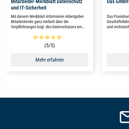
Mitarbeiter-Merkblatt Datenschutz
Das GmbH
und IT-Sicherheit
Mit diesem Merkblatt informieren Arbeitgeber
Das Praxisha
Mitarbeitende ganz einfach über die
Geschäftsführ
Verpflichtungen bzgl. des Datenschutzes am
und rechtssic
Arbeitsplatz und im Homeoffice. Die praktische
erfolgreiche 
Unterschriftenseite lässt sich heraustrennen und
Vorlagen, Mus
in der Personalakte ablegen.
erleichtern da
Durchschnittliche Bewertung von 5 von 5 Sternen
Durchschni
(5/5)
Mehr erfahren