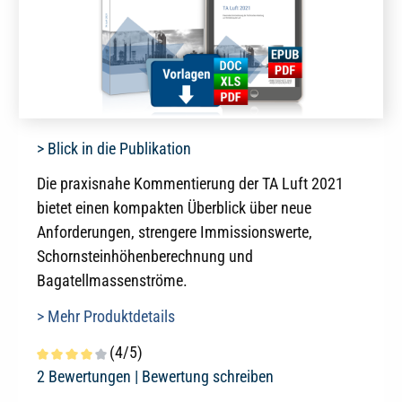
> Blick in die Publikation
Die praxisnahe Kommentierung der TA Luft 2021
bietet einen kompakten Überblick über neue
Anforderungen, strengere Immissionswerte,
Schornsteinhöhenberechnung und
Bagatellmassenströme.
> Mehr Produktdetails
(4/5)
Durchschnittliche Bewertung von 4 von 5 Sternen
2 Bewertungen |
Bewertung schreiben