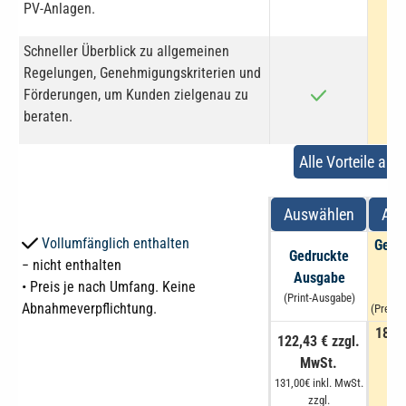
PV-Anlagen.
Schneller Überblick zu allgemeinen
Regelungen, Genehmigungskriterien und
Förderungen, um Kunden zielgenau zu
beraten.
Alle Vorteile anz
Auswählen
Aus
Vollumfänglich enthalten
Gedr
Gedruckte
− nicht enthalten
Di
Ausgabe
• Preis je nach Umfang. Keine
Au
(Print-Ausgabe)
Abnahmeverpflichtung.
(Premi
184,1
122,43 € zzgl.
M
MwSt.
197,
131,00€ inkl. MwSt.
zzgl.