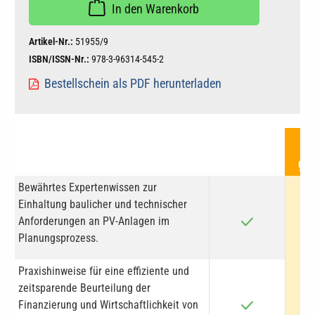
In den Warenkorb
Artikel-Nr.:
51955/9
ISBN/ISSN-Nr.:
978-3-96314-545-2
Bestellschein als PDF herunterladen
M
ge
Bewährtes Expertenwissen zur
Einhaltung baulicher und technischer
Anforderungen an PV-Anlagen im
Planungsprozess.
Praxishinweise für eine effiziente und
zeitsparende Beurteilung der
Finanzierung und Wirtschaftlichkeit von