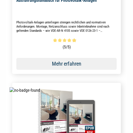
Ausführungshandbuch für Photovoltaik-Anlagen
Photovoltaik-Anlagen unterliegen strengen rechtlichen und normativen
Anforderungen. Montage, Netzanschluss sowie Inbetriebnahme sind nach
geltenden Standards – wie VDE-AR-N 4105 sowie VDE 0126-23-1 –
sicherzustellen. Detaillierte Erklärungen und konkrete Handlungsempfehlungen
bietet Ihnen unser bewährtes Ausführungshandbuch.
Durchschnittliche Bewertung von 4.9 von 5 Sternen
(5/5)
Mehr erfahren