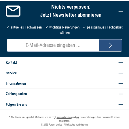
Nichts verpassen:
Jetzt Newsletter abonnieren
✓ aktuelles Fachwissen ✓ wichtige Neuerungen ✓ passgenaues Fachgebiet
wählen
E-
Mail-
Adresse*
Kontakt
Service
Informationen
Zahlungsarten
Folgen Sie uns
* Alle Preise inkl. gesetzl. Mehrwertsteuer zzgl.
Versandkosten
und ggf. Nachnahmegebühren, wenn nicht anders
angegeben.
© 2026 Forum Verlag - Alle Rechte vorbehalten.