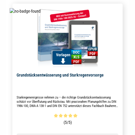
Grundstücksentwässerung und Starkregenvorsorge
Starkregenereignisse nehmen zu – die richtige Grundstücksentwässerung
schützt vor Überflutung und Rückstau. Mit praxisnahen Planungshilfen zu DIN
1986-100, DWA-A 138-1 und DIN EN 752 unterstützt dieses Fachbuch Bauherren,
Planer und Ingenieure bei der normgerechten Umsetzung.
Durchschnittliche Bewertung von 5 von 5 Sternen
(5/5)