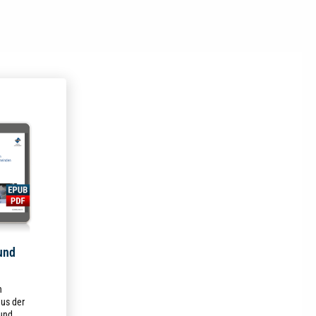
und
n
aus der
und