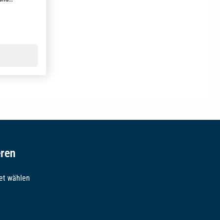
 verfasst
g von 5 von 5 Sternen
eren
et wählen