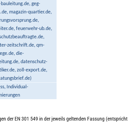
o-bauleitung.de, geg-
.de, magazin-quartier.de,
rungsvorsprung.de,
iter.de, feuerwehr-ub.de,
schutzbeauftragte.de,
er-zeitschrift.de, qm-
lege.de, die-
eitung.de, datenschutz-
tiker.de, zoll-export.de,
atungsbrief.de)
s, Individual-
mierungen
gen der EN 301 549 in der jeweils geltenden Fassung (entspricht