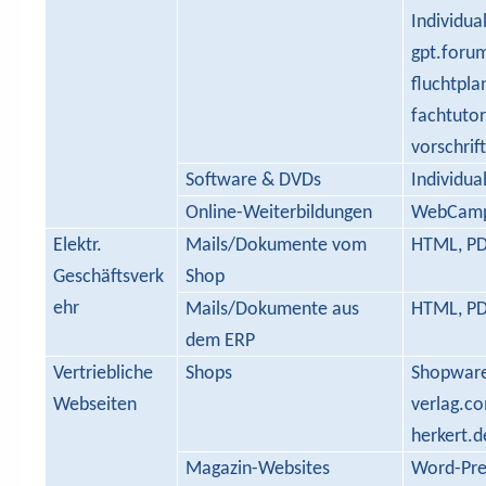
Individua
gpt.foru
fluchtpl
fachtutor
vorschrif
Software & DVDs
Individu
Online-Weiterbildungen
WebCam
Elektr.
Mails/Dokumente vom
HTML, P
Geschäftsverk
Shop
ehr
Mails/Dokumente aus
HTML, P
dem ERP
Vertriebliche
Shops
Shopware
Webseiten
verlag.c
herkert.d
Magazin-Websites
Word-Pre