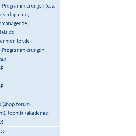
l-Programmierungen (u.a.
m-verlag.com,
anmanager.de,
ials.de,
tenmonitor.de
al-Programmierungen
pus
DF
DF
 (shop.forum-
om), Joomla (akademie-
e)
ss