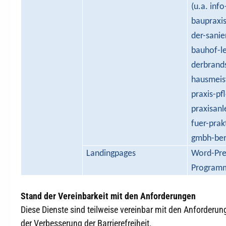
(u.a. inf
baupraxis
der-sanie
bauhof-le
derbrand
hausmeist
praxis-pf
praxisanl
fuer-prak
gmbh-ber
Landingpages
Word-Pres
Program
Stand der Vereinbarkeit mit den Anforderungen
Diese Dienste sind teilweise vereinbar mit den Anforderun
der Verbesserung der Barrierefreiheit.