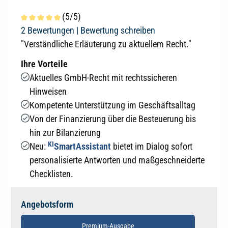
(5/5)
Durchschnittliche Bewertung von 5 von 5 Sternen
2 Bewertungen |
Bewertung schreiben
"Verständliche Erläuterung zu aktuellem Recht."
Ihre Vorteile
Aktuelles GmbH-Recht mit rechtssicheren
Hinweisen
Kompetente Unterstützung im Geschäftsalltag
Von der Finanzierung über die Besteuerung bis
hin zur Bilanzierung
KI
Neu:
SmartAssistant
bietet im Dialog sofort
personalisierte Antworten und maßgeschneiderte
Checklisten.
Angebotsform
Premium-Ausgabe