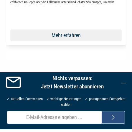
erfahrenen Kollegen über die Fallstricke unterschiedlichster Sanierungen, um mehr
Sicherheit bei der Planung kommender (Sanierungs-)Projekte zu erlangen.
Mehr erfahren
Nichts verpassen:
Jetzt Newsletter abonnieren
✓ aktuelles Fachwissen ✓ wichtige Neuerungen ✓ passgenaues Fachgebiet
wählen
E-
Mail-
Adresse*