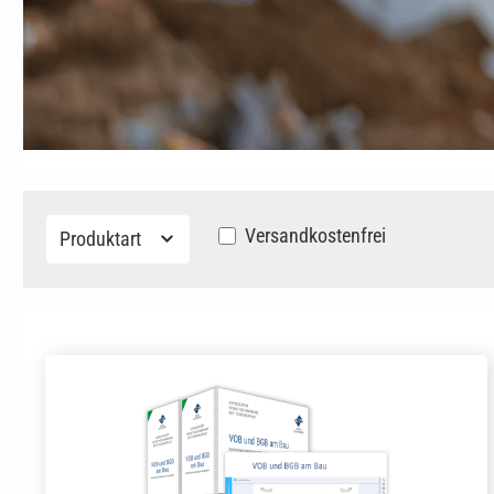
Filter hinzufügen: Versandkosten
Versandkostenfrei
Produktart