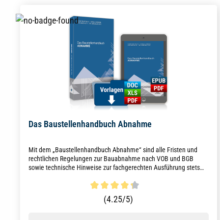
Das Baustellenhandbuch Abnahme
Mit dem „Baustellenhandbuch Abnahme“ sind alle Fristen und
rechtlichen Regelungen zur Bauabnahme nach VOB und BGB
sowie technische Hinweise zur fachgerechten Ausführung stets
zur Hand, um Diskussionen bei der Abnahme schnell zu beenden.
Durchschnittliche Bewertung von 4.2 von 5 Sternen
(4.25/5)