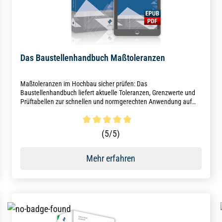
Das Baustellenhandbuch Maßtoleranzen
Maßtoleranzen im Hochbau sicher prüfen: Das
Baustellenhandbuch liefert aktuelle Toleranzen, Grenzwerte und
Prüftabellen zur schnellen und normgerechten Anwendung auf
jeder Baustelle – gedruckt und digital, ATV-DIN-normgerecht und
VOB/C 2023 berücksichtigt.
Durchschnittliche Bewertung von 5 von 5 Sternen
(5/5)
Mehr erfahren