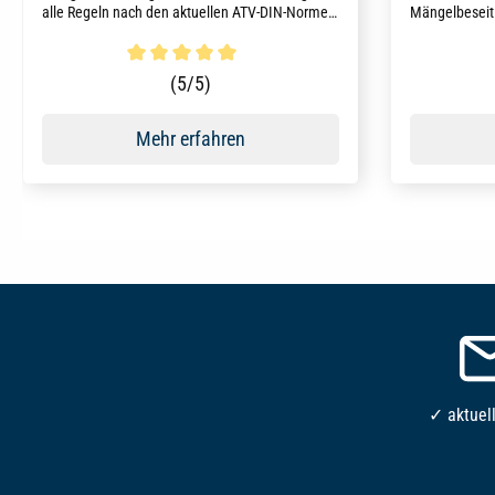
alle Regeln nach den aktuellen ATV-DIN-Normen
Mängelbeseiti
der VOB/C 2023 kompakt und für die Praxis
aktuelle Rech
kommentiert und hilft so beim genauen Aufmaß
Rechtsprechu
und der korrekten Abrechnung.
Arbeitshilfen
Durchschnittliche Bewertung von 5 von 5 Sternen
Durchschni
(5/5)
Mehr erfahren
✓ aktuel