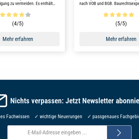
gung zu vermeiden. Es enthält
nach VOB und BGB. Baurechtsexper
tsfälle auf neuestem Stand der
verständliche Kommentierungen, p
ng sowie kommentierte
Musterklauseln und praxisorientier
 und Vorlagen nach VOB und BGB.
Fallbeispiele.
ttliche Bewertung von 4 von 5 Sternen
Durchschnittliche Bewertun
(4/5)
(5/5)
Mehr erfahren
Mehr erfahren
Nichts verpassen: Jetzt Newsletter abonni
les Fachwissen ✓ wichtige Neuerungen ✓ passgenaues Fachgebi
E-
Mail-