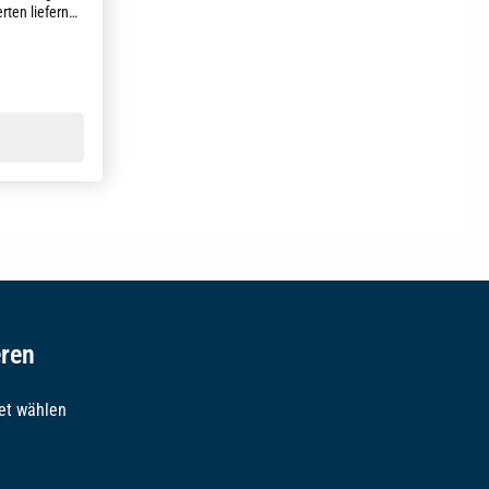
ten liefern
raktische
te
g von 5 von 5 Sternen
eren
et wählen