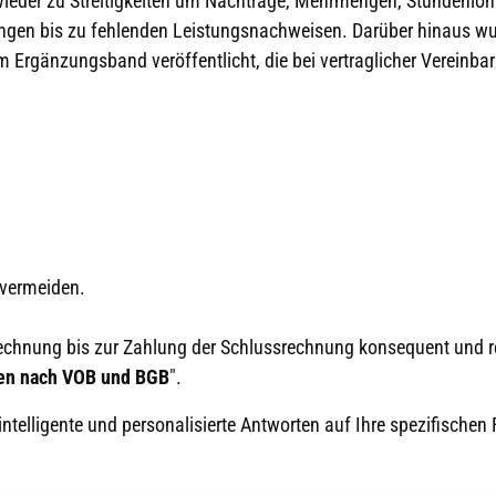
eder zu Streitigkeiten um Nachträge, Mehrmengen, Stundenlöh
ungen bis zu fehlenden Leistungsnachweisen. Darüber hinaus w
 Ergänzungsband veröffentlicht, die bei vertraglicher Vereinb
u vermeiden.
chnung bis zur Zahlung der Schlussrechnung konsequent und rec
en nach VOB und BGB
".
 intelligente und personalisierte Antworten auf Ihre spezifischen