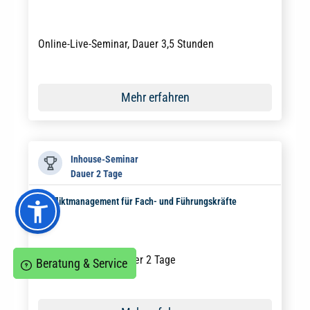
Online-Live-Seminar, Dauer 3,5 Stunden
Mehr erfahren
Inhouse-Seminar
Dauer 2 Tage
Konfliktmanagement für Fach- und Führungskräfte
Inhouse-Seminar, Dauer 2 Tage
Beratung & Service