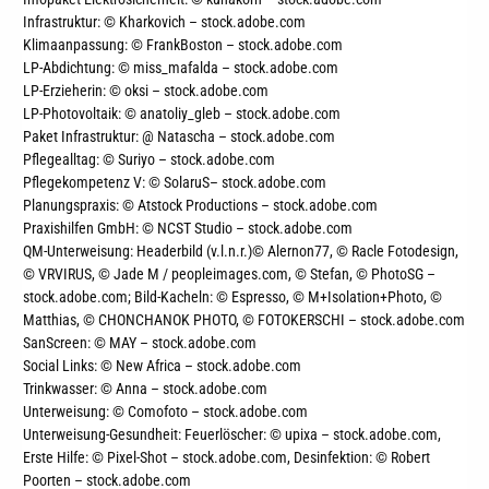
Infrastruktur: © Kharkovich – stock.adobe.com
Klimaanpassung: © FrankBoston – stock.adobe.com
LP-Abdichtung: © miss_mafalda – stock.adobe.com
LP-Erzieherin: © oksi – stock.adobe.com
LP-Photovoltaik: © anatoliy_gleb – stock.adobe.com
Paket Infrastruktur: @
Natascha – stock.adobe.com
Pflegealltag: © Suriyo – stock.adobe.com
Pflegekompetenz V:
© SolaruS– stock.adobe.com
Planungspraxis: © Atstock Productions – stock.adobe.com
Praxishilfen GmbH: © NCST Studio – stock.adobe.com
QM-Unterweisung: Headerbild (v.l.n.r.)© Alernon77, © Racle Fotodesign,
© VRVIRUS, © Jade M / peopleimages.com, © Stefan, © PhotoSG –
stock.adobe.com; Bild-Kacheln: © Espresso, © M+Isolation+Photo, ©
Matthias, © CHONCHANOK PHOTO, © FOTOKERSCHI – stock.adobe.com
SanScreen: © MAY – stock.adobe.com
Social Links: © New Africa – stock.adobe.com
Trinkwasser: © Anna – stock.adobe.com
Unterweisung: © Comofoto – stock.adobe.com
Unterweisung-Gesundheit: Feuerlöscher: © upixa – stock.adobe.com,
Erste Hilfe: © Pixel-Shot – stock.adobe.com, Desinfektion: © Robert
Poorten – stock.adobe.com