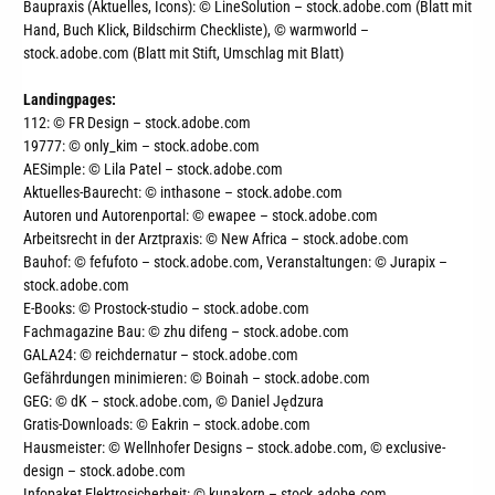
Baupraxis (Aktuelles, Icons): © LineSolution – stock.adobe.com (Blatt mit
Hand, Buch Klick, Bildschirm Checkliste), © warmworld –
stock.adobe.com (Blatt mit Stift, Umschlag mit Blatt)
Landingpages:
112: © FR Design – stock.adobe.com
19777: © only_kim – stock.adobe.com
AESimple: © Lila Patel – stock.adobe.com
Aktuelles-Baurecht: © inthasone – stock.adobe.com
Autoren und Autorenportal: © ewapee – stock.adobe.com
Arbeitsrecht in der Arztpraxis:
© New Africa – stock.adobe.com
Bauhof: © fefufoto – stock.adobe.com, Veranstaltungen: © Jurapix –
stock.adobe.com
E-Books: © Prostock-studio – stock.adobe.com
Fachmagazine Bau: © zhu difeng – stock.adobe.com
GALA24: © reichdernatur – stock.adobe.com
Gefährdungen minimieren: © Boinah – stock.adobe.com
GEG: © dK – stock.adobe.com, © Daniel Jędzura
Gratis-Downloads: © Eakrin – stock.adobe.com
Hausmeister: © Wellnhofer Designs – stock.adobe.com, © exclusive-
design – stock.adobe.com
Infopaket Elektrosicherheit: © kunakorn – stock.adobe.com