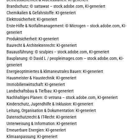
Brandschutz: © sattawat – stock.adobe.com,
KI-generiert
Chemikalien & Gefahrstoffe: KI-generiert
Elektrosicherheit: KI-generiert
Erste-Hilfe & Notfallmanagement: © Microgen – stock.adobe.com
, KI-
generiert
Produktsicherheit: KI-generiert
Baurecht & Architektenrecht: KI-generiert
Bauausführung: © sculpies – stock.adobe.com, KI-generiert
Bauplanung: © David L / peopleimages.com – stock.adobe.com
, KI-
generiert
Energieoptimiertes & klimaneutrales Bauen: KI-generiert
Hausmeister & Haustechnik: KI-generiert
Immobilienwirtschaft: KI-generiert
Landschaftsbau & Tiefbau: KI-generiert
Nachhaltiges Planen: © vetrana – stock.adobe.com
, KI-generiert
Kinderschutz, Jugendhilfe & Inklusion: KI-generiert
Leitung, Organisation & Dokumentation: KI-generiert
Datenschutzrecht & IT-Recht
: KI-generiert
Unterweisung & Information
: KI-generiert
Erneuerbare Energien
: KI-generiert
Klimaanpassung
: KI-generiert