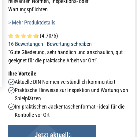
relevanten Normen, Inspektions- oder
Wartungspflichten.
> Mehr Produktdetails
(4.70/5)
Durchschnittliche Bewertung von 4.7 von 5 Sternen
16 Bewertungen |
Bewertung schreiben
"Gute Gliederung, sehr handlich und anschaulich, gut
geeignet für die praktische Arbeit vor Ort!"
Ihre Vorteile
Aktuelle DIN-Normen verständlich kommentiert
Praktische Hinweise zur Inspektion und Wartung von
Spielplätzen
Im praktischen Jackentaschenformat - ideal für die
Kontrolle vor Ort