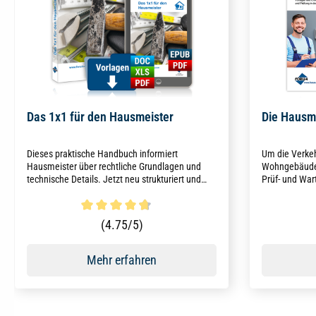
Das 1x1 für den Hausmeister
Die Hausm
Dieses praktische Handbuch informiert
Um die Verkeh
Hausmeister über rechtliche Grundlagen und
Wohngebäuden
technische Details. Jetzt neu strukturiert und
Prüf- und War
überarbeitet!
Hausmeister-
unterstützt S
strukturiert 
Durchschnittliche Bewertung von 4.8 von 5 Sternen
Durchschni
(4.75/5)
Mehr erfahren