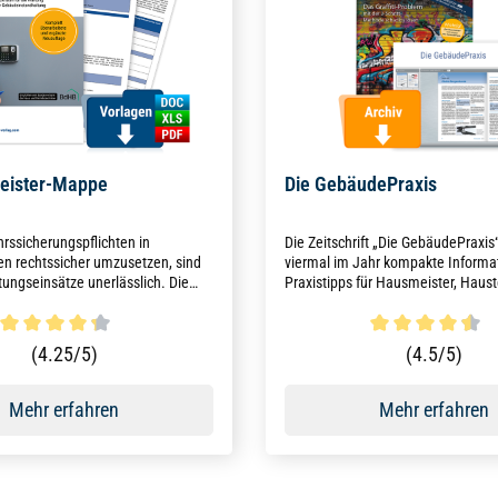
eister-Mappe
Die GebäudePraxis
rssicherungspflichten in
Die Zeitschrift „Die GebäudePraxis“
 rechtssicher umzusetzen, sind
viermal im Jahr kompakte Informa
tungseinsätze unerlässlich. Die
Praxistipps für Hausmeister, Haus
Mappe, auf aktuellem Stand 2025,
Fachkräfte in der Gebäudebetreuu
ie mit Formularen und Checklisten
stehen Instandhaltung, Wartung u
bei der Umsetzung.
von Gebäudeanlagen sowie rechtli
ttliche Bewertung von 4.3 von 5 Sternen
Durchschnittliche Bewertun
(4.25/5)
(4.5/5)
Anforderungen und aktuelle Entwi
Mehr erfahren
Mehr erfahren