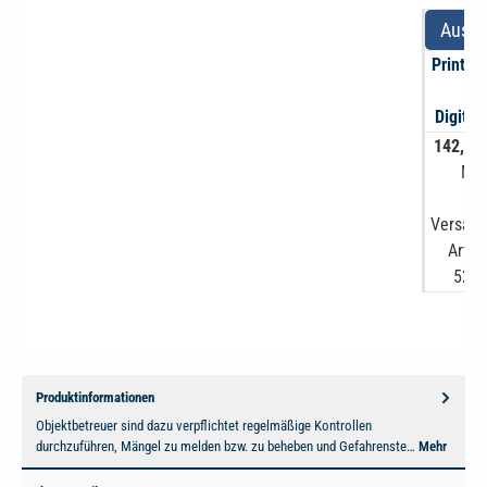
Auswä
Print-A
+
Digital
142,00
MwS
zzg
Versand
Artike
5244
Produktinformationen
Objektbetreuer sind dazu verpflichtet regelmäßige Kontrollen
durchzuführen, Mängel zu melden bzw. zu beheben und Gefahrenste…
Mehr