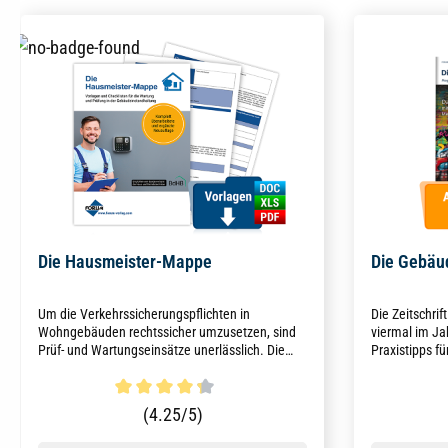
Die Hausmeister-Mappe
Die Gebäu
Um die Verkehrssicherungspflichten in
Die Zeitschrif
Wohngebäuden rechtssicher umzusetzen, sind
viermal im J
Prüf- und Wartungseinsätze unerlässlich. Die
Praxistipps f
Hausmeister-Mappe, auf aktuellem Stand 2025,
Fachkräfte i
unterstützt Sie mit Formularen und Checklisten
stehen Insta
strukturiert bei der Umsetzung.
von Gebäudea
Durchschnittliche Bewertung von 4.3 von 5 Sternen
Durchschni
(4.25/5)
Anforderungen