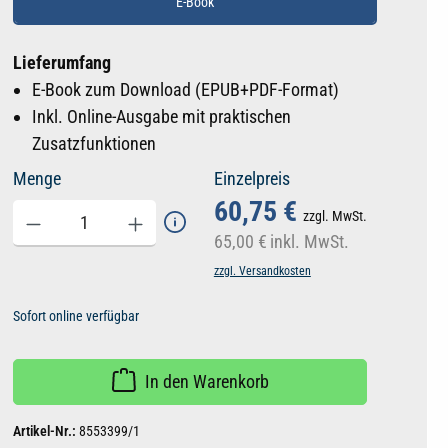
E-Book
Lieferumfang
E-Book zum Download (EPUB+PDF-Format)
Inkl. Online-Ausgabe mit praktischen
Zusatzfunktionen
Menge
Einzelpreis
60,75 €
zzgl. MwSt.
65,00 €
inkl. MwSt.
zzgl. Versandkosten
Sofort online verfügbar
In den Warenkorb
Artikel-Nr.:
8553399/1