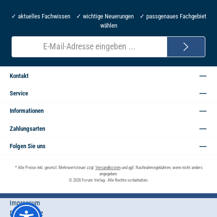
✓ aktuelles Fachwissen ✓ wichtige Neuerungen ✓ passgenaues Fachgebiet
wählen
E-
Mail-
Adresse*
Kontakt
Service
Informationen
Zahlungsarten
Folgen Sie uns
* Alle Preise inkl. gesetzl. Mehrwertsteuer zzgl.
Versandkosten
und ggf. Nachnahmegebühren, wenn nicht anders
angegeben.
© 2026 Forum Verlag - Alle Rechte vorbehalten.
Impressum
Datenschutz