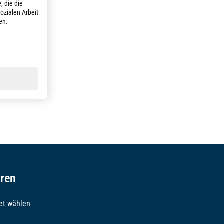
, die die
ozialen Arbeit
en.
eren
et wählen