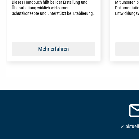
Dieses Handbuch hilft bei der Erstellung und
Mit unseren p
Überarbeitung wirklich wirksamer
Dokumentatio
Schutzkonzepte und unterstützt bei Etablierung
Entwicklungs
von Präventionsmaßnahmen und
Verhaltensauf
Sensibilisierung aller Beteiligten – für echten
Jugendlichen
gelebten Kinderschutz in Kitas, Jugendämtern
professionell 
Durchschni
und anderen Bildungseinrichtungen.
Mehr erfahren
✓ aktuel