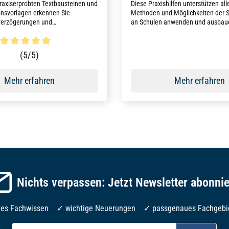
raxiserprobten Textbausteinen und
Diese Praxishilfen unterstützen alle
nsvorlagen erkennen Sie
Methoden und Möglichkeiten der S
verzögerungen und
an Schulen anwenden und ausbau
fälligkeiten bei Kindern und
, können diese dokumentieren und
begleiten.
ttliche Bewertung von 5 von 5 Sternen
(5/5)
Mehr erfahren
Mehr erfahren
Nichts verpassen: Jetzt Newsletter abonni
les Fachwissen ✓ wichtige Neuerungen ✓ passgenaues Fachgebi