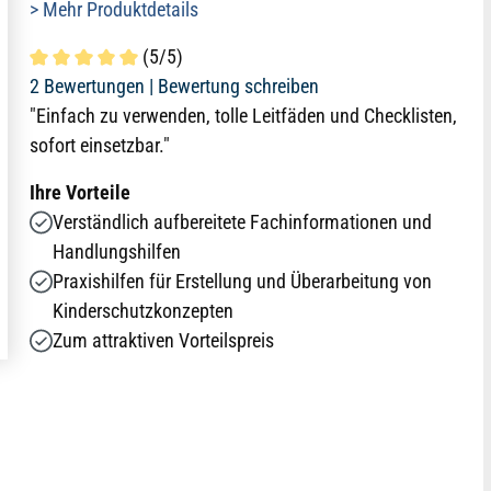
> Mehr Produktdetails
(5/5)
Durchschnittliche Bewertung von 5 von 5 Sternen
2 Bewertungen |
Bewertung schreiben
"Einfach zu verwenden, tolle Leitfäden und Checklisten,
sofort einsetzbar."
Ihre Vorteile
Verständlich aufbereitete Fachinformationen und
Handlungshilfen
Praxishilfen für Erstellung und Überarbeitung von
Kinderschutzkonzepten
Zum attraktiven Vorteilspreis