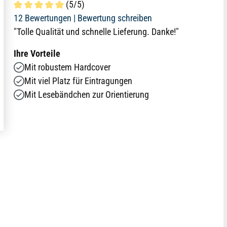
(5/5)
Durchschnittliche Bewertung von 5 von 5 Sternen
12 Bewertungen |
Bewertung schreiben
"Tolle Qualität und schnelle Lieferung. Danke!"
Ihre Vorteile
Mit robustem Hardcover
Mit viel Platz für Eintragungen
Mit Lesebändchen zur Orientierung