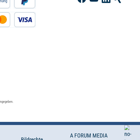
Facebook
YouTube
LinkedIn
Xing
angegeben.
A FORUM MEDIA
Bildrechte