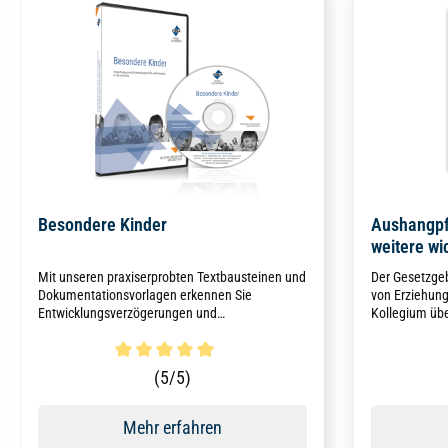
Besondere Kinder
Aushangpf
weitere wi
Bildungsei
Mit unseren praxiserprobten Textbausteinen und
Der Gesetzgeb
Dokumentationsvorlagen erkennen Sie
von Erziehung
Entwicklungsverzögerungen und
Kollegium übe
Verhaltensauffälligkeiten bei Kindern und
informieren m
Jugendlichen, können diese dokumentieren und
außerdem noch
professionell begleiten.
Kitas und Sch
Durchschnittliche Bewertung von 5 von 5 Sternen
Durchschni
(5/5)
Mehr erfahren