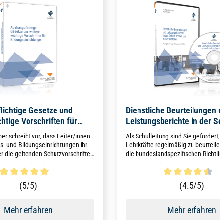
lichtige Gesetze und
Dienstliche Beurteilungen
chtige Vorschriften für
Leistungsberichte in der S
nrichtungen
schnell und sicher erstelle
er schreibt vor, dass Leiter/innen
Als Schulleitung sind Sie gefordert,
s- und Bildungseinrichtungen ihr
Lehrkräfte regelmäßig zu beurteil
r die geltenden Schutzvorschriften
die bundeslandspezifischen Richtli
üssen. Dieses Buch enthält
Vorlagen zu beachten. Die Softwar
 weitere wichtige Vorschriften für
Sie mit passenden Textbausteinen, 
ulen.
die richtigen Formulare integriert 
ttliche Bewertung von 5 von 5 Sternen
Durchschnittliche Bewertun
(5/5)
(4.5/5)
Mehr erfahren
Mehr erfahren