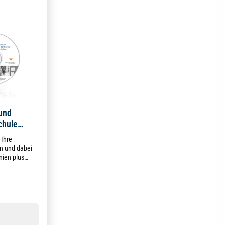
 und
chule
n
 Ihre
en und dabei
nien plus
e unterstützt
die direkt in
werden.
g von 4.4 von 5 Sternen