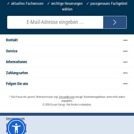
✓ aktuelles Fachwissen ✓ wichtige Neuerungen ✓ passgenaues Fachgebiet
wählen
E-
Mail-
Adresse*
Kontakt
Service
Informationen
Zahlungsarten
Folgen Sie uns
* Alle Preise inkl. gesetzl. Mehrwertsteuer zzgl.
Versandkosten
und ggf. Nachnahmegebühren, wenn nicht anders
angegeben.
© 2026 Forum Verlag - Alle Rechte vorbehalten.
Impressum
Datenschutz
Privatsphäre