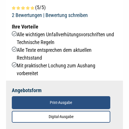
(5/5)
Durchschnittliche Bewertung von 5 von 5 Sternen
2 Bewertungen |
Bewertung schreiben
Ihre Vorteile
Alle wichtigen Unfallverhütungsvorschriften und
Technische Regeln
Alle Texte entsprechen dem aktuellen
Rechtsstand
Mit praktischer Lochung zum Aushang
vorbereitet
Angebotsform
Print-Ausgabe
Digital-Ausgabe