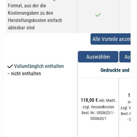
Format, aus der die
Kostenangaben zu den
Herstellungskosten einfach
ablesbar sind
Alle Vorteile anzeige
Auswählen
Ausw
Vollumfänglich enthalten
Gedruckte und dig
− nicht enthalten
118,
118,00 €
inkl. MwSt.
inkl.
zzgl. Versandkosten
zzgl. Ver
Best.-Nr.: 5553622/1 -
Best.-Nr.:
5553620/1
- 555