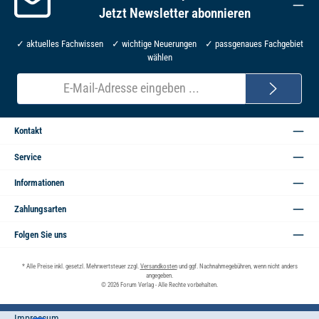
Jetzt Newsletter abonnieren
✓ aktuelles Fachwissen ✓ wichtige Neuerungen ✓ passgenaues Fachgebiet
wählen
E-
Mail-
Adresse*
Kontakt
Service
Informationen
Zahlungsarten
Folgen Sie uns
* Alle Preise inkl. gesetzl. Mehrwertsteuer zzgl.
Versandkosten
und ggf. Nachnahmegebühren, wenn nicht anders
angegeben.
© 2026 Forum Verlag - Alle Rechte vorbehalten.
Impressum