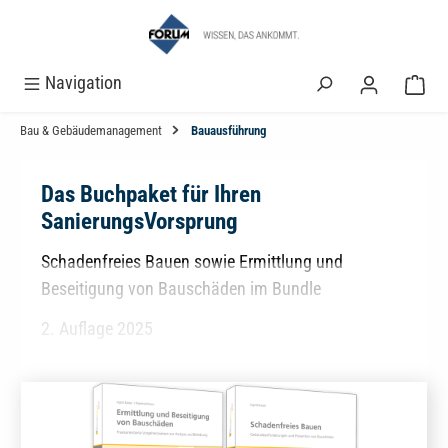
alt springen
Navigation
Bau & Gebäudemanagement
Bauausführung
Das Buchpaket für Ihren
SanierungsVorsprung
Schadenfreies Bauen sowie Ermittlung und
Beseitigung von Bauschäden im Bundle
2. Auflage 2025