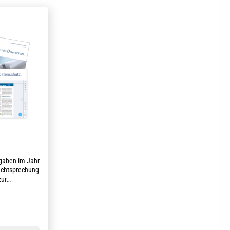
sgaben im Jahr
Rechtsprechung
zur
cherheit und
g von 4.8 von 5 Sternen