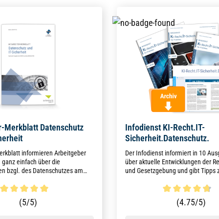
r-Merkblatt Datenschutz
Infodienst KI-Recht.IT-
herheit
Sicherheit.Datenschutz.
rkblatt informieren Arbeitgeber
Der Infodienst informiert in 10 Au
 ganz einfach über die
über aktuelle Entwicklungen der 
en bzgl. des Datenschutzes am
und Gesetzgebung und gibt Tipps 
und im Homeoffice. Die praktische
Umsetzung des KI-Rechts, der IT-Si
nseite lässt sich heraustrennen und
der Datenschutzvorschriften.
alakte ablegen.
ttliche Bewertung von 5 von 5 Sternen
Durchschnittliche Bewertun
(5/5)
(4.75/5)