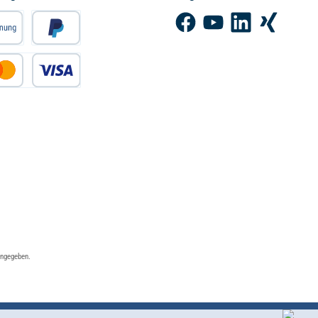
Facebook
YouTube
LinkedIn
Xing
angegeben.