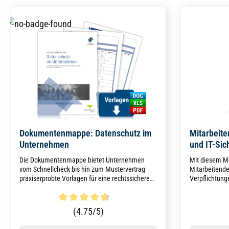
Dokumentenmappe: Datenschutz im
Mitarbeite
Unternehmen
und IT-Sic
Die Dokumentenmappe bietet Unternehmen
Mit diesem Me
vom Schnellcheck bis hin zum Mustervertrag
Mitarbeitende
praxiserprobte Vorlagen für eine rechtssichere
Verpflichtung
Datenschutzorganisation und Dokumentation,
Arbeitsplatz 
um die vorgeschriebenen Pflichten lt. DSGVO
Unterschrifte
und BDSG-neu mühelos zu erfüllen.
in der Person
Durchschnittliche Bewertung von 4.7 von 5 Sternen
Durchschni
(4.75/5)