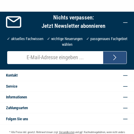
Nichts verpassen:
Jetzt Newsletter abonnieren
✓ aktuelles Fachwissen ✓ wichtige Neuerungen ✓ passgenaues Fachgebiet
wählen
E-
Mail-
Adresse*
Kontakt
Service
Informationen
Zahlungsarten
Folgen Sie uns
* Alle Preise inkl. gesetzl. Mehrwertsteuer zzgl.
Versandkosten
und ggf. Nachnahmegebühren, wenn nicht anders