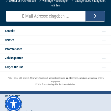
✓ aktuelles Fachwissen ✓ wichtige Neuerungen ✓ passgenaues Fachgebiet
wählen
E-
Mail-
Adresse*
Kontakt
Service
Informationen
Zahlungsarten
Folgen Sie uns
* Alle Preise inkl. gesetzl. Mehrwertsteuer zzgl.
Versandkosten
und ggf. Nachnahmegebühren, wenn nicht anders
angegeben.
© 2026 Forum Verlag - Alle Rechte vorbehalten.
Impressum
Datenschutz
Privatsphäre