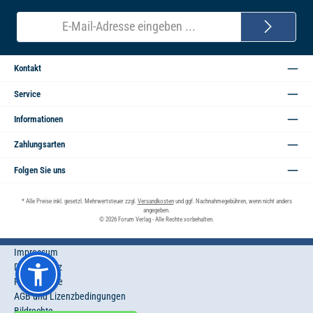
E-
Mail-
Adresse*
Kontakt
Service
Informationen
Zahlungsarten
Folgen Sie uns
* Alle Preise inkl. gesetzl. Mehrwertsteuer zzgl.
Versandkosten
und ggf. Nachnahmegebühren, wenn nicht anders
angegeben.
© 2026 Forum Verlag - Alle Rechte vorbehalten.
Impressum
Datenschutz
Privatsphäre
AGB und Lizenzbedingungen
Bildrechte