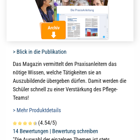
> Blick in die Publikation
Das Magazin vermittelt den Praxisanleitern das
nötige Wissen, welche Tätigkeiten sie an
Auszubildende übergeben dürfen. Damit werden die
Schüler schnell zu einer Verstärkung des Pflege-
Teams!
> Mehr Produktdetails
(4.54/5)
Durchschnittliche Bewertung von 4.5 von 5 Sternen
14 Bewertungen |
Bewertung schreiben
"Die Auswahl der einzelnen Themen ist stets