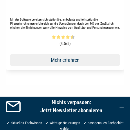
Mit der Software bereiten sich stationäre, ambulante und teilstationäre
Pflegeeinrichtungen erfolgreich auf die Überprüfungen durch den MD vor. Zusätzlich
erhalten die Einrichtungen wertvolle Hinweise zum Qualitäts- und Personalmanagement.
Durchschnittliche Bewertung von 4.5 von 5 Sternen
(4.5/5)
Mehr erfahren
Nichts verpassen:
Jetzt Newsletter abonnieren
✓ aktuelles Fachwissen ✓ wichtige Neuerungen ✓ passgenaues Fachgebiet
wählen