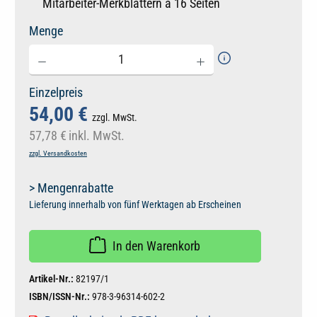
Mitarbeiter-Merkblättern à 16 Seiten
Menge
Einzelpreis
54,00 €
zzgl. MwSt.
57,78 €
inkl. MwSt.
zzgl. Versandkosten
> Mengenrabatte
Lieferung innerhalb von fünf Werktagen ab Erscheinen
In den Warenkorb
Artikel-Nr.:
82197/1
ISBN/ISSN-Nr.:
978-3-96314-602-2