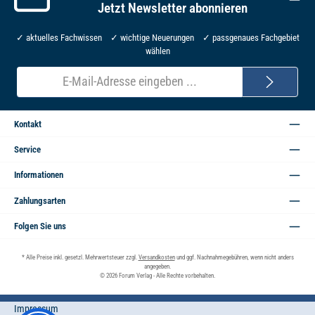
Jetzt Newsletter abonnieren
✓ aktuelles Fachwissen ✓ wichtige Neuerungen ✓ passgenaues Fachgebiet
wählen
E-
Mail-
Adresse*
Kontakt
Service
Informationen
Zahlungsarten
Folgen Sie uns
* Alle Preise inkl. gesetzl. Mehrwertsteuer zzgl.
Versandkosten
und ggf. Nachnahmegebühren, wenn nicht anders
angegeben.
© 2026 Forum Verlag - Alle Rechte vorbehalten.
Impressum