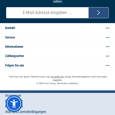
wählen
E-
Mail-
Adresse*
Kontakt
Service
Informationen
Zahlungsarten
Folgen Sie uns
* Alle Preise inkl. gesetzl. Mehrwertsteuer zzgl.
Versandkosten
und ggf. Nachnahmegebühren, wenn nicht anders
angegeben.
© 2026 Forum Verlag - Alle Rechte vorbehalten.
Impressum
Datenschutz
Privatsphäre
AGB und Lizenzbedingungen