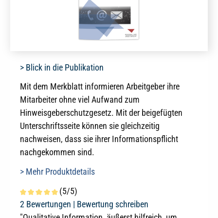
> Blick in die Publikation
Mit dem Merkblatt informieren Arbeitgeber ihre
Mitarbeiter ohne viel Aufwand zum
Hinweisgeberschutzgesetz. Mit der beigefügten
Unterschriftsseite können sie gleichzeitig
nachweisen, dass sie ihrer Informationspflicht
nachgekommen sind.
> Mehr Produktdetails
(5/5)
Durchschnittliche Bewertung von 5 von 5 Sternen
2 Bewertungen |
Bewertung schreiben
"Qualitative Information, äußerst hilfreich, um