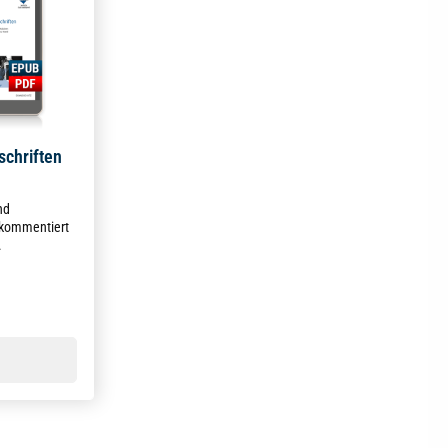
chriften
nd
 kommentiert
.
g von 4.9 von 5 Sternen