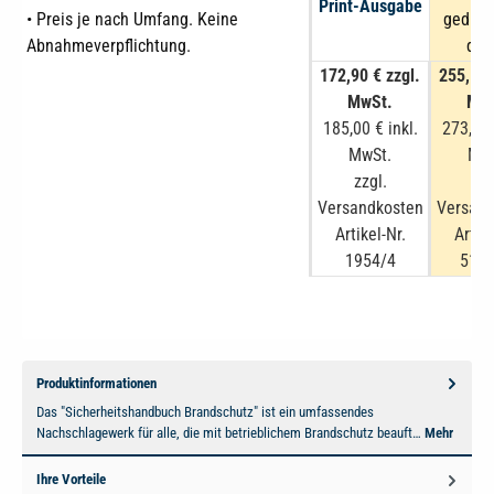
Print-Ausgabe
• Preis je nach Umfang. Keine
gedruc
Abnahmeverpflichtung.
digi
172,90 € zzgl.
255,14 
MwSt.
MwS
185,00 € inkl.
273,00 
MwSt.
MwS
zzgl.
zzg
Versandkosten
Versand
Artikel-Nr.
Artike
1954/4
5195
Produktinformationen
Das "Sicherheitshandbuch Brandschutz" ist ein umfassendes
Nachschlagewerk für alle, die mit betrieblichem Brandschutz beauft…
Mehr
Ihre Vorteile