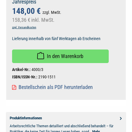
Jahrespreis
148,00 €
zzgl. MwSt.
158,36 €
inkl. MwSt.
zzgl. Versandkosten
Lieferung innerhalb von fünf Werktagen ab Erscheinen
In den Warenkorb
Artikel-Nr.:
4000/3
ISBN/ISSN-Nr.:
2190-1511
Bestellschein als PDF herunterladen
Produktinformationen
Arbeitsrechtliche Themen detailliert und abschließend behandelt – für
Praktiker, die keine Zeit für langes Lesen haben, sond…
Mehr