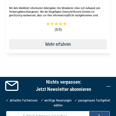
Mit dem Merkblatt informieren Arbeitgeber ihre Mitarbeiter ohne viel Aufwand zum
Hinweisgeberschutzgesetz. Mit der beigefügten Unterschriftsseite können sie
gleichzeitig nachweisen, dass sie ihrer Informationspflicht nachgekommen sind.
Durchschnittliche Bewertung von 5 von 5 Sternen
(5/5)
Mehr erfahren
Nichts verpassen:
Jetzt Newsletter abonnieren
✓ aktuelles Fachwissen ✓ wichtige Neuerungen ✓ passgenaues Fachgebiet
wählen
E-