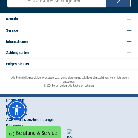
Mail-
Adresse*
Kontakt
Service
Informationen
Zahlungsarten
Folgen Sie uns
* Alle Preise inkl. gesetzl. Mehrwertsteuer zzgl.
Versandkosten
und ggf. Nachnahmegebühren, wenn nicht anders
angegeben.
© 2026 Forum Verlag - Alle Rechte vorbehalten.
Impressum
Datenschutz
Privatsphäre
AGB und Lizenzbedingungen
Bildrechte
Beratung & Service