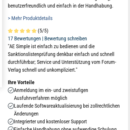
benutzerfreundlich und einfach in der Handhabung.
> Mehr Produktdetails
(5/5)
Durchschnittliche Bewertung von 5 von 5 Sternen
17 Bewertungen |
Bewertung schreiben
"AE Simple ist einfach zu bedienen und die
Sanktionslistenprüfung denkbar einfach und schnell
durchführbar; Service und Unterstützung vom Forum-
Verlag schnell und unkompliziert."
Ihre Vorteile
Anmeldung im ein- und zweistufigen
Ausfuhrverfahren möglich
Laufende Softwareaktualisierung bei zollrechtlichen
Änderungen
Integrierter und kostenloser Support
Einfache Handhabung ohne aufwendige Schulung