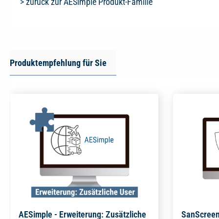
> zurück zur AESimple Produkt-Familie
Produktempfehlung für Sie
AESimple - Erweiterung: Zusätzliche
SanScree