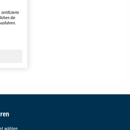
zertifizierte
ichen die
Ausfuhren.
g von 4.9 von 5 Sternen
eren
et wählen