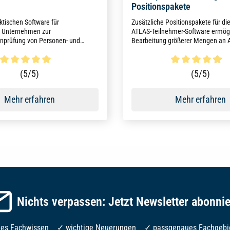
Positionspakete
ktischen Software für
Zusätzliche Positionspakete für die 
e Unternehmen zur
ATLAS-Teilnehmer-Software ermögl
enprüfung von Personen- und
Bearbeitung größerer Mengen an 
en werden die gesetzlichen
der EU-Verordnungen zur
ekämpfung ohne zusätzlichen
ttliche Bewertung von 5 von 5 Sternen
Durchschnittliche Bewertun
(5/5)
(5/5)
wand erfüllt.
Mehr erfahren
Mehr erfahren
Nichts verpassen: Jetzt Newsletter abonni
les Fachwissen ✓ wichtige Neuerungen ✓ passgenaues Fachgebi