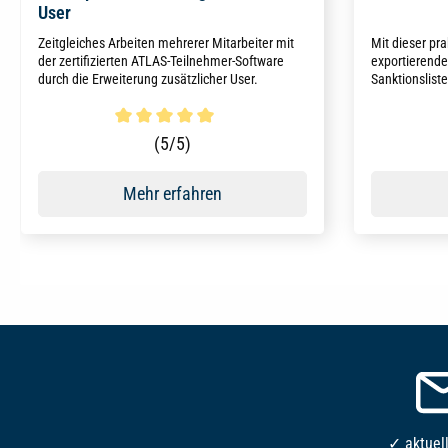
User
Zeitgleiches Arbeiten mehrerer Mitarbeiter mit
Mit dieser pra
der zertifizierten ATLAS-Teilnehmer-Software
exportierend
durch die Erweiterung zusätzlicher User.
Sanktionslist
Firmenadress
Vorschriften 
Terrorismusb
Durchschnittliche Bewertung von 5 von 5 Sternen
Durchschni
(5/5)
manuellen Auf
Mehr erfahren
✓ aktuel