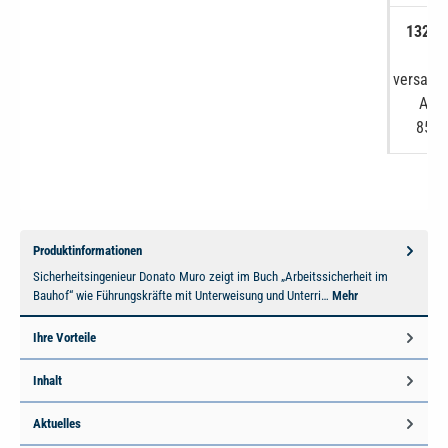
132,7
Mw
versandk
Arti
8553
Produktinformationen
Sicherheitsingenieur Donato Muro zeigt im Buch „Arbeitssicherheit im
Bauhof“ wie Führungskräfte mit Unterweisung und Unterri…
Mehr
Ihre Vorteile
Inhalt
Aktuelles