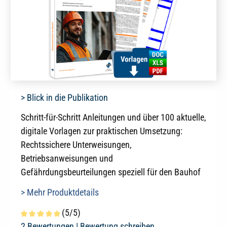
> Blick in die Publikation
Schritt-für-Schritt Anleitungen und über 100 aktuelle,
digitale Vorlagen zur praktischen Umsetzung:
Rechtssichere Unterweisungen,
Betriebsanweisungen und
Gefährdungsbeurteilungen speziell für den Bauhof
> Mehr Produktdetails
(5/5)
Durchschnittliche Bewertung von 5 von 5 Sternen
2 Bewertungen |
Bewertung schreiben