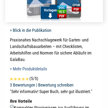
> Blick in die Publikation
Praxisnahes Nachschlagewerk für Garten- und
Landschaftsbauarbeiten – mit Checklisten,
Arbeitshilfen und Normen für sichere Abläufe im
GalaBau.
> Mehr Produktdetails
(5/5)
Durchschnittliche Bewertung von 5 von 5 Sternen
3 Bewertungen |
Bewertung schreiben
"Sehr informativ! Super Buch, sehr gut illustriert."
Ihre Vorteile
Kompaktes Praxiswissen zur Ausführung im