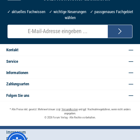
✓ aktuelles Fachwissen ✓ wichtige Neuerungen ✓ passgenaues Fachgebiet
wählen
E-
Mail-
Adresse*
Kontakt
Service
Informationen
Zahlungsarten
Folgen Sie uns
* Alle Preise inkl. gesetzl. Mehrwertsteuer zzgl.
Versandkosten
und ggf. Nachnahmegebühren, wenn nicht anders
angegeben.
© 2026 Forum Verlag - Alle Rechte vorbehalten.
Impressum
Datenschutz