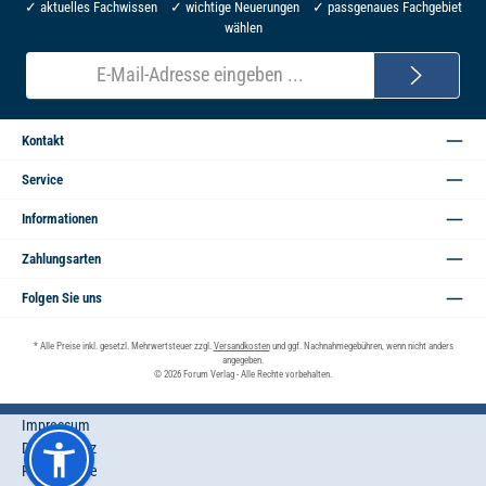
✓ aktuelles Fachwissen ✓ wichtige Neuerungen ✓ passgenaues Fachgebiet
wählen
E-
Mail-
Adresse*
Kontakt
Service
Informationen
Zahlungsarten
Folgen Sie uns
* Alle Preise inkl. gesetzl. Mehrwertsteuer zzgl.
Versandkosten
und ggf. Nachnahmegebühren, wenn nicht anders
angegeben.
© 2026 Forum Verlag - Alle Rechte vorbehalten.
Impressum
Datenschutz
Privatsphäre