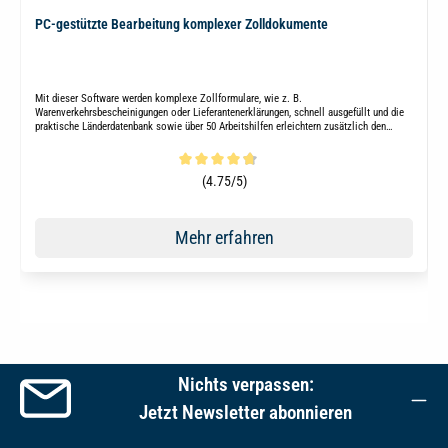
PC-gestützte Bearbeitung komplexer Zolldokumente
Mit dieser Software werden komplexe Zollformulare, wie z. B.
Warenverkehrsbescheinigungen oder Lieferantenerklärungen, schnell ausgefüllt und die
praktische Länderdatenbank sowie über 50 Arbeitshilfen erleichtern zusätzlich den
Exportalltag.
Durchschnittliche Bewertung von 4.8 von 5 Sternen
(4.75/5)
Mehr erfahren
Nichts verpassen:
Jetzt Newsletter abonnieren