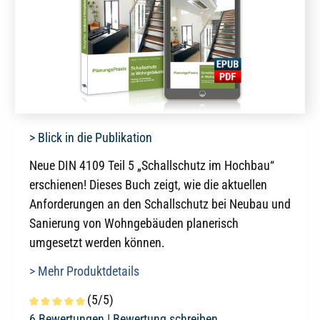
> Blick in die Publikation
Neue DIN 4109 Teil 5 „Schallschutz im Hochbau“
erschienen! Dieses Buch zeigt, wie die aktuellen
Anforderungen an den Schallschutz bei Neubau und
Sanierung von Wohngebäuden planerisch
umgesetzt werden können.
> Mehr Produktdetails
(5/5)
Durchschnittliche Bewertung von 5 von 5 Sternen
6 Bewertungen |
Bewertung schreiben