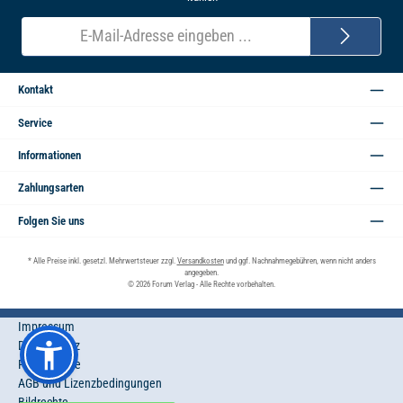
E-
Mail-
Adresse*
Kontakt
Service
Informationen
Zahlungsarten
Folgen Sie uns
* Alle Preise inkl. gesetzl. Mehrwertsteuer zzgl.
Versandkosten
und ggf. Nachnahmegebühren, wenn nicht anders
angegeben.
© 2026 Forum Verlag - Alle Rechte vorbehalten.
Impressum
Datenschutz
Privatsphäre
AGB und Lizenzbedingungen
Bildrechte