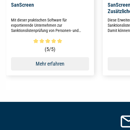
SanScreen
SanScreen 
Zusätzlich
Mit dieser praktischen Software für
Diese Erweite
exportierende Unternehmen zur
Sanktionslist
Sanktionslistenprüfung von Personen- und
Damit können
Firmenadressen werden die gesetzlichen
weitere Liste
Vorschriften der EU-Verordnungen zur
Terrorismusbekämpfung ohne zusätzlichen
Durchschnittliche Bewertung von 5 von 5 Sternen
(5/5)
manuellen Aufwand erfüllt.
Mehr erfahren