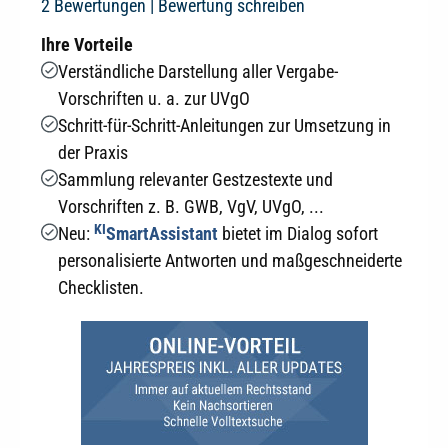
Durchschnittliche Bewertung von 5 von 5 Sternen
2 Bewertungen |
Bewertung schreiben
Ihre Vorteile
Verständliche Darstellung aller Vergabe-
Vorschriften u. a. zur UVgO
Schritt-für-Schritt-Anleitungen zur Umsetzung in
der Praxis
Sammlung relevanter Gestzestexte und
Vorschriften z. B. GWB, VgV, UVgO, ...
KI
Neu:
SmartAssistant
bietet im Dialog sofort
personalisierte Antworten und maßgeschneiderte
Checklisten.