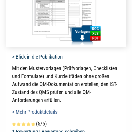
> Blick in die Publikation
Mit den Mustervorlagen (Prüfvorlagen, Checklisten
und Formulare) und Kurzleitfäden ohne großen
Aufwand die QM-Dokumentation erstellen, den IST-
Zustand des QMS prüfen und alle QM-
Anforderungen erfüllen.
> Mehr Produktdetails
(5/5)
Durchschnittliche Bewertung von 5 von 5 Sternen
1 Bewertung |
Bewertung schreiben