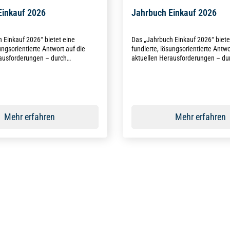
Einkauf 2026
Jahrbuch Einkauf 2026
 Einkauf 2026“ bietet eine
Das „Jahrbuch Einkauf 2026“ biete
ungsorientierte Antwort auf die
fundierte, lösungsorientierte Antwo
ausforderungen – durch
aktuellen Herausforderungen – du
issen, exklusive Daten und
gebündeltes Wissen, exklusive Da
te Orientierung.
praxisrelevante Orientierung.
Mehr erfahren
Mehr erfahren