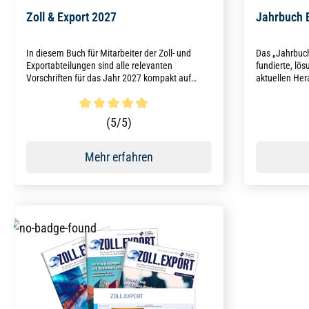
Zoll & Export 2027
Jahrbuch 
In diesem Buch für Mitarbeiter der Zoll- und
Das „Jahrbuch
Exportabteilungen sind alle relevanten
fundierte, lös
Vorschriften für das Jahr 2027 kompakt auf
aktuellen Her
einen Blick zusammengefasst.
gebündeltes W
praxisrelevan
Durchschnittliche Bewertung von 4.9 von 5 Sternen
(5/5)
Mehr erfahren