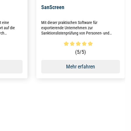
SanScreen
t eine
Mit dieser praktischen Software für
rt auf die
exportierende Unternehmen zur
rch
Sanktionslistenprüfung von Personen- und
ten und
Firmenadressen werden die gesetzlichen
Vorschriften der EU-Verordnungen zur
Terrorismusbekämpfung ohne zusätzlichen
Durchschnittliche Bewertung von 5 von 5 St
(5/5)
manuellen Aufwand erfüllt.
Mehr erfahren