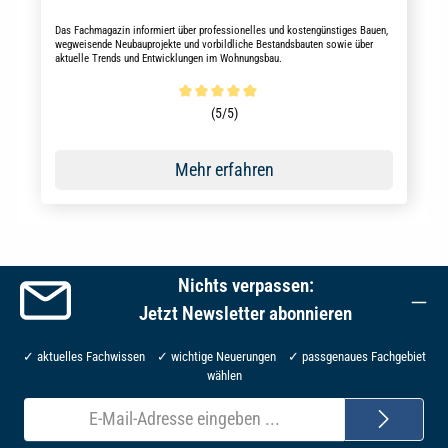
Das Fachmagazin informiert über professionelles und kostengünstiges Bauen,
wegweisende Neubauprojekte und vorbildliche Bestandsbauten sowie über
aktuelle Trends und Entwicklungen im Wohnungsbau.
Durchschnittliche Bewertung von 5 von 5 Sternen
(5/5)
Mehr erfahren
Nichts verpassen:
Jetzt Newsletter abonnieren
✓ aktuelles Fachwissen ✓ wichtige Neuerungen ✓ passgenaues Fachgebiet
wählen
E-
Mail-