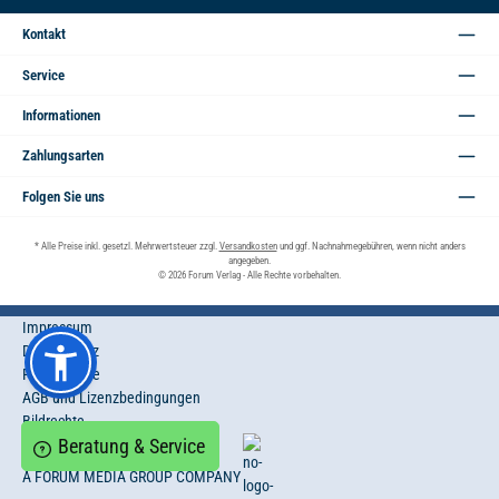
Adresse*
Kontakt
Service
Informationen
Zahlungsarten
Folgen Sie uns
* Alle Preise inkl. gesetzl. Mehrwertsteuer zzgl.
Versandkosten
und ggf. Nachnahmegebühren, wenn nicht anders
angegeben.
© 2026 Forum Verlag - Alle Rechte vorbehalten.
Impressum
Datenschutz
Privatsphäre
AGB und Lizenzbedingungen
Bildrechte
Beratung & Service
A FORUM MEDIA GROUP COMPANY