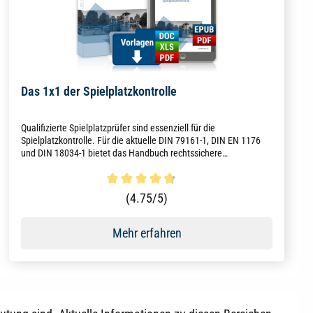
Das 1x1 der Spielplatzkontrolle
Qualifizierte Spielplatzprüfer sind essenziell für die
Spielplatzkontrolle. Für die aktuelle DIN 79161-1, DIN EN 1176
und DIN 18034-1 bietet das Handbuch rechtssichere
Erläuterungen. Praxisnahe Checklisten und Leitfäden geben eine
kompakte Übersicht über alle relevanten Normen, Inspektions-
oder Wartungspflichten.
Durchschnittliche Bewertung von 4.7 von 5 Sternen
(4.75/5)
Mehr erfahren