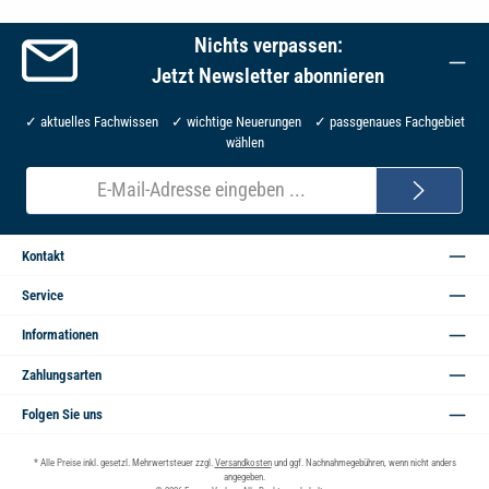
Nichts verpassen:
Jetzt Newsletter abonnieren
✓ aktuelles Fachwissen ✓ wichtige Neuerungen ✓ passgenaues Fachgebiet
wählen
E-
Mail-
Adresse*
Kontakt
Service
Informationen
Zahlungsarten
Folgen Sie uns
* Alle Preise inkl. gesetzl. Mehrwertsteuer zzgl.
Versandkosten
und ggf. Nachnahmegebühren, wenn nicht anders
angegeben.