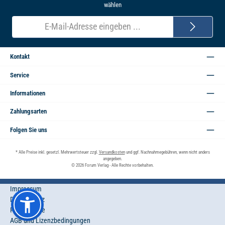
wählen
E-
Mail-
Adresse*
Kontakt
Service
Informationen
Zahlungsarten
Folgen Sie uns
* Alle Preise inkl. gesetzl. Mehrwertsteuer zzgl.
Versandkosten
und ggf. Nachnahmegebühren, wenn nicht anders
angegeben.
© 2026 Forum Verlag - Alle Rechte vorbehalten.
Impressum
Datenschutz
Privatsphäre
AGB und Lizenzbedingungen