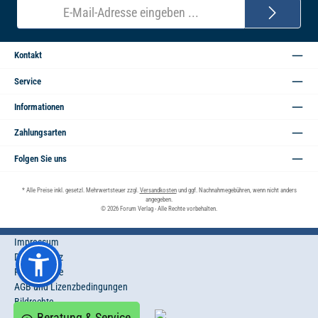
E-
Mail-
Adresse*
Kontakt
Service
Informationen
Zahlungsarten
Folgen Sie uns
* Alle Preise inkl. gesetzl. Mehrwertsteuer zzgl.
Versandkosten
und ggf. Nachnahmegebühren, wenn nicht anders
angegeben.
© 2026 Forum Verlag - Alle Rechte vorbehalten.
Impressum
Datenschutz
Privatsphäre
AGB und Lizenzbedingungen
Bildrechte
Beratung & Service