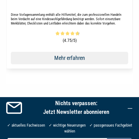
Diese Vorlagensammlung enthält alle Hilfsmittel, die zum professionellen Handeln
beim Verdacht auf eine Kindeswohlgefährdung benötigt werden. Sofort einsetzbare
Merkblätter, Checklisten und Leitfäden erleichtern dabei das korrekte Vorgehen.
Durchschnittliche Bewertung von 4.8 von 5 Sternen
(4.75/5)
Mehr erfahren
Nichts verpassen:
Jetzt Newsletter abonnieren
✓ aktuelles Fachwissen ✓ wichtige Neuerungen ✓ passgenaues Fachgebiet
wählen