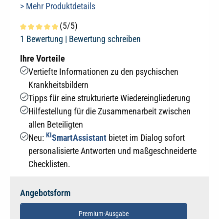
> Mehr Produktdetails
(5/5)
Durchschnittliche Bewertung von 5 von 5 Sternen
1 Bewertung |
Bewertung schreiben
Ihre Vorteile
Vertiefte Informationen zu den psychischen
Krankheitsbildern
Tipps für eine strukturierte Wiedereingliederung
Hilfestellung für die Zusammenarbeit zwischen
allen Beteiligten
KI
Neu:
SmartAssistant
bietet im Dialog sofort
personalisierte Antworten und maßgeschneiderte
Checklisten.
Angebotsform
Premium-Ausgabe